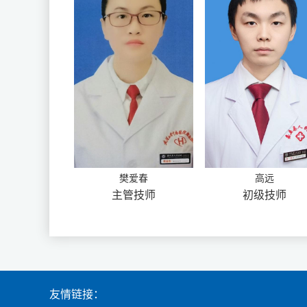
樊爱春
高远
主管技师
初级技师
友情链接：