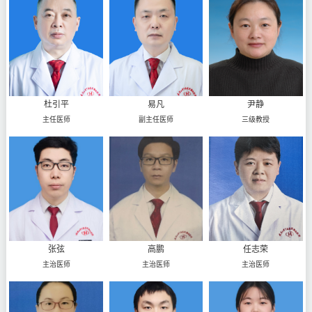
杜引平
易凡
尹静
主任医师
副主任医师
三级教授
张弦
高鹏
任志荣
主治医师
主治医师
主治医师