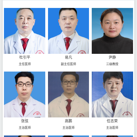
杜引平
易凡
尹静
主任医师
副主任医师
三级教授
张弦
高鹏
任志荣
主治医师
主治医师
主治医师