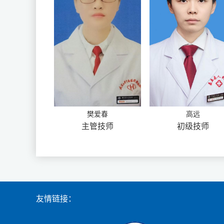
樊爱春
高远
主管技师
初级技师
友情链接：