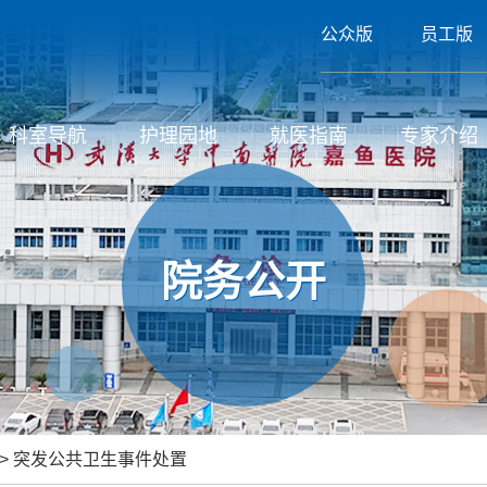
公众版
员工版
科室导航
护理园地
就医指南
专家介绍
院务公开
>
突发公共卫生事件处置