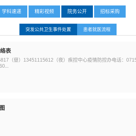
学科速递
精彩视频
院务公开
招标采购
突发公共卫生事件处置
患者就医流程
联络表
817（昼）13451115612（夜）疾控中心疫情防控办电话：0715 
...
图